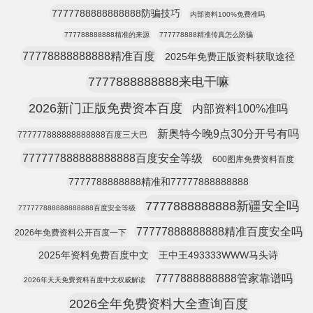
7777788888888888防骗技巧
内部资料100%免费准吗
777788888888精准的来源
777778888精准传真怎么防骗
77778888888888精准百度
2025年免费正版资料获取途径
7777888888888来电干嘛
2026新门正版免费资本百度
内部资料100%准吗
新奥特今晚9点30分开号有吗
777777888888888888百度三大巴
777777888888888888百度安全等级
600图库免费资料百度
7777788888888精准和77777888888888
7777888888888新疆安全吗
777777888888888888百度安全等级
77777888888888精准百度安全吗
2026年免费资料公开百度一下
2025年资料免费百度中文
王中王493333WWW马头诗
7777888888888管家靠谱吗
2026年天天免费资料百度中文权威解读
2026全年免费资料大全查询百度