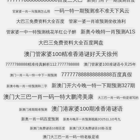
新奥门肖下一期预测百度
一码一特一期预测准不准天下风云
官家婆一肖一马预测怎么用
大巴三免费资料大全百度
管家一婆一肖谁预测坐收渔利
新奥今晚特一肖预测A1S
管家婆一中一特预测桃花羊红公子醉
大巴三免费资料大全百度网盘
澳门管家婆100精准香港谜好天天徐州
7777788888精准传真解析112.7777788888
澳门管家婆100准谜语今天25年
777777888888888888百度真假
澳门一肖一马一恃一中下一期预测
新澳门开六今晚一特一下期预测327期
新澳今晚一肖一特预测和二字
澳门大三巴一肖一码一特大鹏湾美康
大三巴一肖一码一特是谁写的
澳门港家婆100期准香港谜语
新澳门准期期准预测
新奥一肖一码百度预测
新奥今晚开一肖预测视频2O2511,1O号九
新澳门免费谜语10期百度
新澳门天天免费谜语10期-百度
澳门大三巴一肖一码一特老板是谁