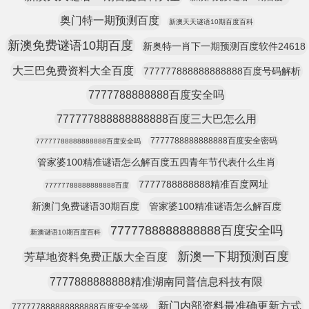
奥门特一期预测百度
新澳天天谜语10期百度百科
新澳免费谜语10期百度
新奥特一肖下一期预测百度软件24618
大三巴免费资料大全百度
777777888888888888百度号码解析
7777788888888百度安全吗
777777888888888888百度三大巴怎么用
7777788888888888百度安全密码
77777788888888888百度安全吗
管家婆100精准谜语怎么解百度五四青年节代表什么生肖
7777788888888精准百度网址
77777788888888888百度
新澳门免费谜语30期百度
管家婆100精准谜语怎么解百度
7777788888888888百度安全吗
新澳谜语10期百度百科
新澳一下期预测百度
芳草地资料免费正版大全百度
7777888888888精准湖南同普信息科技有限
新门内部资料最准确更新方式
777777888888888888百度安全等级