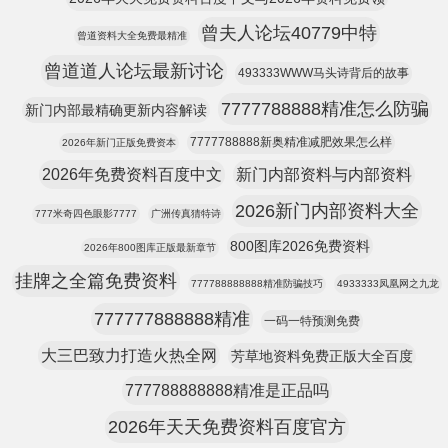
曾夫人论坛40779中特
曾道资料大全免费最精准
曾道道人论坛最新讨论
493333WWW马头诗背后的故事
7777788888精准怎么防骗
新门内部最精确更新内容解读
7777788888新奥精准减肥效果怎么样
2026年新门正版免费资本
2026年免费资料百度中文
新门内部资料与内部资料
2026新门内部资料大全
777米奇四色眼影7777
广洲传真猜特诗
800图库2026免费资料
2026年800图库正版最新章节
挂牌之全篇免费资料
777788888888精准防骗技巧
4933333凤凰网之九龙
777777888888精准
一码一特预测免费
大三巴致力打造火热全网
芳草地资料免费正版大全百度
777788888888精准是正品吗
2026年天天免费资料百度官方