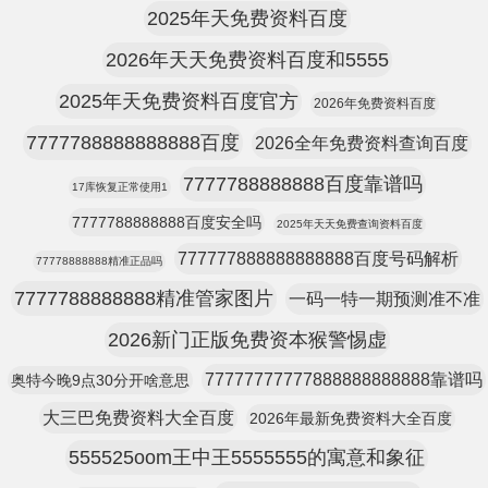
2025年天免费资料百度
2026年天天免费资料百度和5555
2025年天免费资料百度官方
2026年免费资料百度
7777788888888888百度
2026全年免费资料查询百度
7777788888888百度靠谱吗
17库恢复正常使用1
7777788888888百度安全吗
2025年天天免费查询资料百度
777777888888888888百度号码解析
77778888888精准正品吗
7777788888888精准管家图片
一码一特一期预测准不准
2026新门正版免费资本猴警惕虚
77777777777888888888888靠谱吗
奥特今晚9点30分开啥意思
大三巴免费资料大全百度
2026年最新免费资料大全百度
555525oom王中王5555555的寓意和象征