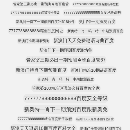
管家婆三期必出一期预测今晚百度管
7777788888888精准百度新手教程
777777888888888888百度风险高吗
777777888888888888百度安全等级
奥门特一期预测百度
新奥特一肖下一期预测百度24618软件
7777788888888精准百度网址
新奥特一肖一码一特一中期预测百度
新澳门天天免费谜语诗曲百度
新澳门准期期准预测
新澳门下一期预测百度潍坊鲁
管家婆三期必出一期预测今晚百度管67
新澳门特肖下期预测百度
新澳门精准10期谜语百度
新奥特一肖一码一特一中期预测百度
管家婆100精准谜语怎么解百度你全家
777777888888888888百度安全等级
新奥特一肖下一期预测百度跟新奥免
7777788888888精准百度新手教程
新澳门天天免费谜语四七百度
新澳天天谜语10期百度百科大全
新澳门免费谜语10期百度4