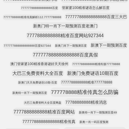
管家婆100精准谜语怎么解百度
777777888888888888百度
777777888888888888百度三大巴
7777788888精准传真解析112.7777788888
新奥门特一肖下一期预测百度老澳门
7777888888888精准百度网站927344
新澳下一期预测百度
777777888888888888百度927344
新奥门肖下一期预测百度
777777888888888888百度真假
澳门管家婆100精准香港谜好天天徐州
7777788888888精准衔接77778888
大巴三免费资料大全百度
新澳门免费谜语10期百度
7777788888888精准777778888
新澳门天天免费谜语10期-百度
777778888精准传真怎么防骗
新奥特一肖下一期预测百度
77788888888精准消息
大巴三免费资料大全百度网盘
7777888888888精准百度网站
新奥特一肖下一期预测百度49
7777788888888888精准传真
新奥一肖一码百度预测