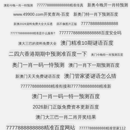
新奥今晚开一肖特预测
7777788888888888精准传真
澳彩今晚一肖一特预测
www.49900.com开奖查询-百度
新奥门特一肖下预测百度
7777888888888888
新澳2026資料免费大全大乐透
四不像图片正版
777777888888888888百度安全吗
7777788888888精准是什么服务?
澳门精准10期谜语百度
澳大三巴的资料免费大全
二四六香港期期中预测准百度一下
奥门今晚特一肖预测百度
奥门一肖一码一恃预测
澳门一肖下一期预测百度
澳门管家婆谜语怎么猜
新澳门天天免费谜语百度
7777788888888精准衔接和777788888888精准新
澳门一肖一码一特一预测百度
2026新门正版免费资本更新百度
澳门大三巴一肖二肖开奖结果
7777888888888精准百度网站
7777788888888精准管家112