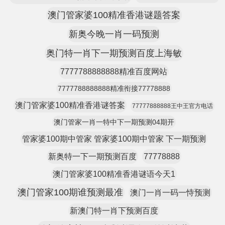
澳门管家婆100精准香港谜题答案
新奥今晚一肖一码预测
奥门特一肖下一期预测百度上海敏
7777788888888精准百度网站
7777788888888精准衔接77778888
澳门管家婆100精准香港谜答案
77777888888王中王官方电话
澳门管家一肖一特中下一期预测04期开
管家婆100期中管家 管家婆100期中管家 下一期预测
新奥特一下一期预测百度
77778888
澳门管家婆100精准香港谜语今天1
澳门管家100期谁预测最准
澳门一肖一码一恃预测
新澳门特一肖下预测百度