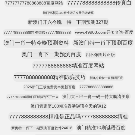
7777788888888888传真白
77777777788888888百度网站
澳门管家婆100精准谜语今天的谜诸葛
新澳门开六今晚一特一下期预测327期
www.49900.com开奖查询-百度
7777788888888精准街接777778888888
澳门一肖一特今晚预测资料
新澳门特一肖下预测百度
奥门一肖下一期预测百度
四不像图片正版
7777788888888精准百度网站
7777888888888精准防骗技巧
新奥今晚特一肖预测百度
2026新门正版免费资本更新百度
7777888888888888
澳门大三巴一肖一码一特大鹏湾美康
7777788888新澳门正版排列五开什么
澳门管家婆100精准香港谜语今天的谜12
7777888888888精准是正品吗777788888888精准
澳门精准10期谜语百度
新奥特一肖下一期预测百度软件24618