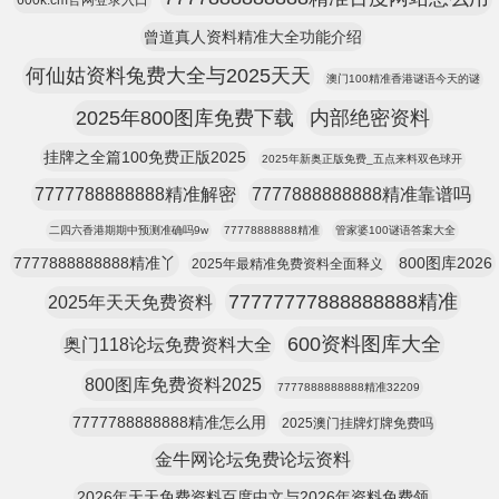
600k.cm官网登录入口
曾道真人资料精准大全功能介绍
何仙姑资料兔费大全与2025天天
澳门100精准香港谜语今天的谜
2025年800图库免费下载
内部绝密资料
挂牌之全篇100免费正版2025
2025年新奥正版免费_五点来料双色球开
7777788888888精准解密
7777888888888精准靠谱吗
二四六香港期期中预测准确吗9w
77778888888精准
管家婆100谜语答案大全
7777888888888精准丫
800图库2026
2025年最精准免费资料全面释义
77777777888888888精准
2025年天天免费资料
600资料图库大全
奥门118论坛免费资料大全
800图库免费资料2025
7777888888888精准32209
7777788888888精准怎么用
2025澳门挂牌灯牌免费吗
金牛网论坛免费论坛资料
2026年天天免费资料百度中文与2026年资料免费领