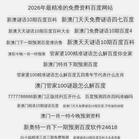
2026年最精准的免费资料百度网站
新澳门天天免费谜语四七百度
新澳谜语10期百度百科
新澳门免费谜语10期百度4
新澳天天谜语10期百度百科大全
新澳天天谜语10期百度百科
新澳门下一期预测百度潍坊鲁
管家婆100精准谜语怎么解百度你全家
澳彩今晚一肖一特预测
新澳门特肖下期预测百度
管家婆100精准谜语怎么解百度五四青年节代表什么生肖
澳门管家100谜题怎么解百度
7777788888新澳门正版排列五开什么
百度预测四肖四码准确吗
新澳门精准10期谜语百度
新澳门天天免费谜语10期百度,不吃饭吃啥呢
澳门一肖一特今晚预测资料
新奥特一肖下一期预测百度软件24618
白小姐精准三肖三期免费预测
新澳谜语10期百度百科大全及答案