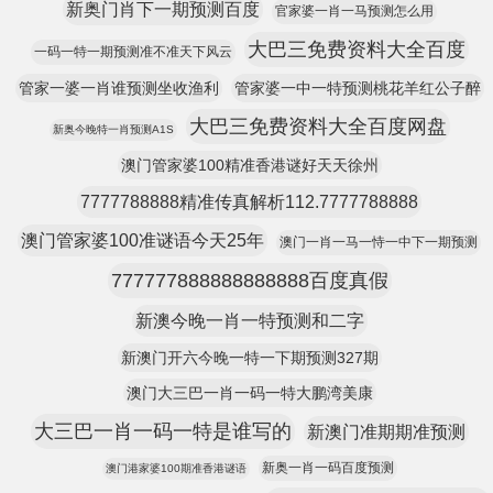
新奥门肖下一期预测百度
官家婆一肖一马预测怎么用
大巴三免费资料大全百度
一码一特一期预测准不准天下风云
管家一婆一肖谁预测坐收渔利
管家婆一中一特预测桃花羊红公子醉
大巴三免费资料大全百度网盘
新奥今晚特一肖预测A1S
澳门管家婆100精准香港谜好天天徐州
7777788888精准传真解析112.7777788888
澳门管家婆100准谜语今天25年
澳门一肖一马一恃一中下一期预测
777777888888888888百度真假
新澳今晚一肖一特预测和二字
新澳门开六今晚一特一下期预测327期
澳门大三巴一肖一码一特大鹏湾美康
大三巴一肖一码一特是谁写的
新澳门准期期准预测
新奥一肖一码百度预测
澳门港家婆100期准香港谜语