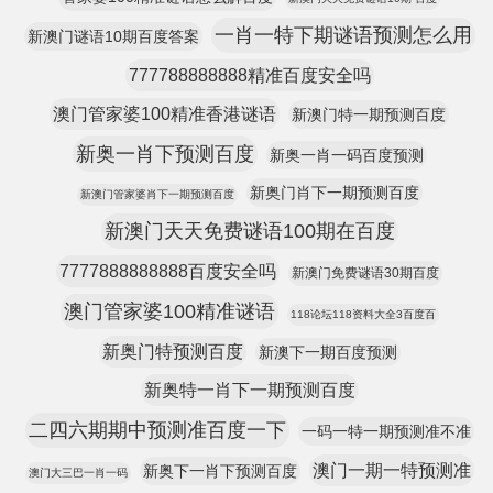
一肖一特下期谜语预测怎么用
新澳门谜语10期百度答案
777788888888精准百度安全吗
澳门管家婆100精准香港谜语
新澳门特一期预测百度
新奥一肖下预测百度
新奥一肖一码百度预测
新奥门肖下一期预测百度
新澳门管家婆肖下一期预测百度
新澳门天天免费谜语100期在百度
7777888888888百度安全吗
新澳门免费谜语30期百度
澳门管家婆100精准谜语
118论坛118资料大全3百度百
新奥门特预测百度
新澳下一期百度预测
新奥特一肖下一期预测百度
二四六期期中预测准百度一下
一码一特一期预测准不准
澳门一期一特预测准
新奥下一肖下预测百度
澳门大三巴一肖一码