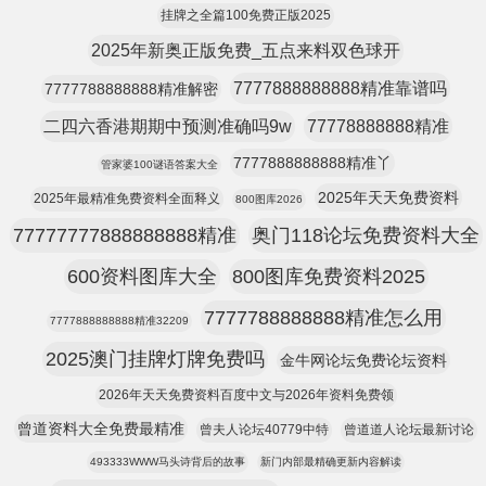
挂牌之全篇100免费正版2025
2025年新奥正版免费_五点来料双色球开
7777888888888精准靠谱吗
7777788888888精准解密
二四六香港期期中预测准确吗9w
77778888888精准
7777888888888精准丫
管家婆100谜语答案大全
2025年天天免费资料
2025年最精准免费资料全面释义
800图库2026
77777777888888888精准
奥门118论坛免费资料大全
600资料图库大全
800图库免费资料2025
7777788888888精准怎么用
7777888888888精准32209
2025澳门挂牌灯牌免费吗
金牛网论坛免费论坛资料
2026年天天免费资料百度中文与2026年资料免费领
曾道资料大全免费最精准
曾夫人论坛40779中特
曾道道人论坛最新讨论
493333WWW马头诗背后的故事
新门内部最精确更新内容解读