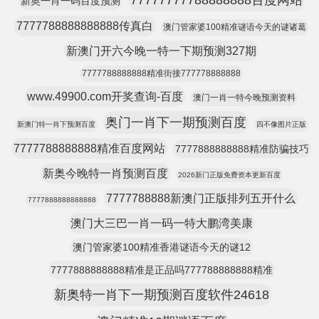
77777777788888888百度网站
新奥一肖一码百度预测
7777788888888888传真白
澳门管家婆100精准谜语今天的谜诸葛
新澳门开六今晚一特一下期预测327期
7777788888888精准街接777778888888
www.49900.com开奖查询-百度
澳门一肖一特今晚预测资料
奥门一肖下一期预测百度
新澳门特一肖下预测百度
四不像图片正版
7777788888888精准百度网站
7777888888888精准防骗技巧
新奥今晚特一肖预测百度
2026新门正版免费资本更新百度
7777788888新澳门正版排列五开什么
7777888888888888
澳门大三巴一肖一码一特大鹏湾美康
澳门管家婆100精准香港谜语今天的谜12
7777888888888精准是正品吗777788888888精准
新奥特一肖下一期预测百度软件24618