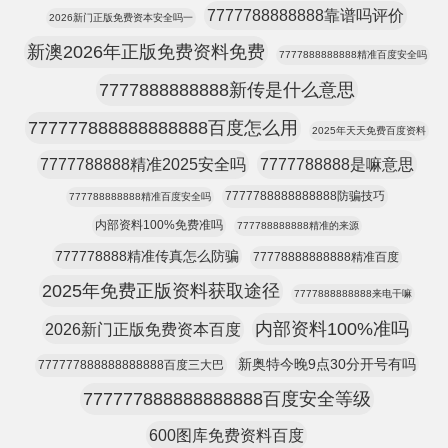
7777788888888靠谱吗评价
2026新门正版免费资本安全吗一
新澳2026年正版免费资料免费
7777888888888精准百度安全吗
7777888888888新传是什么意思
777777888888888888百度怎么用
2025年天天免费百度资料
7777788888精准2025安全吗
7777788888是嘛意思
7777788888888888防骗技巧
777788888888精准百度安全吗
内部资料100%免费准吗
777788888888精准的来源
777778888精准传真怎么防骗
77778888888888精准百度
2025年免费正版资料获取途径
7777888888888来电干嘛
内部资料100%准吗
2026新门正版免费资本百度
新奥特今晚9点30分开号有吗
777777888888888888百度三大巴
777777888888888888百度安全等级
600图库免费资料百度