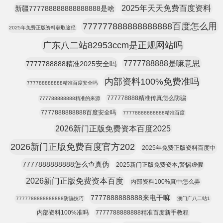
2025年天天免费百度资料
新疆777788888888888888是啥
777777888888888888百度怎么用
2025年免费正版资料获取途径
广东八二站82953ccm是正规网站吗
7777788888是嘛意思
7777788888精准2025安全吗
内部资料100%免费准吗
777788888888精准百度安全吗
777778888精准传真怎么防骗
777788888888精准的来源
7777888888888百度安全吗
77778888888888精准百度
2026新门正版免费资本百度2025
2026新门正版免费百度官方202
2025年免费正版资料百度中
7777888888888怎么查真伪
2025新门正版免费资本,警惕虚假
2026新门正版免费资本百度
内部资料100%真中怎么弄
7777888888888来电干嘛
7777788888888888防骗技巧
澳门广八二站1
内部资料100%准吗
7777788888888精准百度新手教程