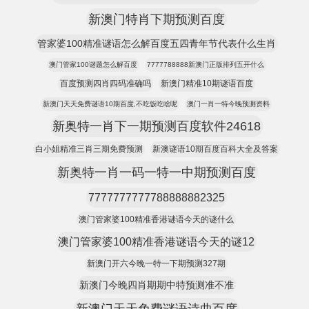
新澳门特肖下期预测百度
管家婆100精准谜语怎么解百度五四青年节代表什么生肖
澳门管家100谜题怎么解百度
7777788888新澳门正版排列五开什么
百度预测四肖四码准确吗
新澳门精准10期谜语百度
新澳门天天免费谜语10期百度,不吃饭吃啥呢
澳门一肖一特今晚预测资料
新奥特一肖下一期预测百度软件24618
白小姐精准三肖三期免费预测
新澳谜语10期百度百科大全及答案
新奥特一肖一码一特一中期预测百度
7777777777788888882325
澳门管家婆100精准香港谜语今天的谜什么
澳门管家婆100精准香港谜语今天的谜12
新澳门开六今晚一特一下期预测327期
新澳门今晚四肖期期中特预测准不准