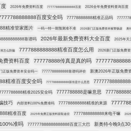
百度
2026年免费资料百度
2026全年免费资料查询百度
7777788888888888百度
7777788888888百度安全吗
77778888888精准正品吗
77777
88888精准管家图片
一码一特一期预测准不准
2026新门正版免费资本猴警惕虚
奥
2026年最新免费资料大全百度
888888888888靠谱吗
2025年
7777888888888精准百度怎么用
2026新门正版免费
8精准怎么防骗
料免费资料百度
777778888传真是真的吗
7777778888
新澳2026年正版免费
新门正版免费资本安全吗一
7777788888888靠谱吗评价
88888精准百度安全吗
777777888888
7777888888888新传是什么意思
7777788888是嘛意思
7777888
7777788888精准2025安全吗
7777
8防骗技巧
777788888888精准的来源
内部资料100%免费准吗
88888精准百度
7777888888888来电干嘛
2025年免费正版资料获取途径
20
100%准吗
新奥特今晚9点3
777777888888888888百度三大巴