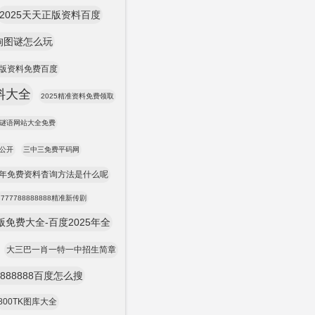
2025天天正版资料百度
8跑狗图谜怎么玩
正版资料免费百度
料大全
2025精准资料免费领取
谜语网站大全免费
公开
三中三免费平码网
5全年免费资料杳询方法是什么呢
7777788888888精准新传剧
版免费大全-百度2025年全
大三巴一肖一特一中招生简章
88888888百度怎么搜
800TK图库大全