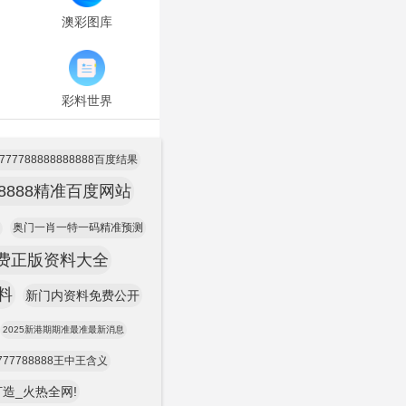
澳彩图库
彩料世界
777788888888888百度结果
888888精准百度网站
奥门一肖一特一码精准预测
免费正版资料大全
料
新门内资料免费公开
2025新港期期准最准最新消息
777788888王中王含义
打造_火热全网!