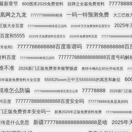
777788
版最新章节
800图库2026免费资料
挂牌之全篇免费资料
3凤凰网之九龙
一码一特预测免费
大三巴致
777777888888精准
2025
正版大全百度
777788888888精准是正品吗
2026年天天免费资料百度官方
百度和5555
2025年天免费资料百度官方
2026年免费资料百度
7777788888888888
7777788888888百度靠谱吗
777778888888
正常使用1
资料百度
777777888888888888百度号码解
77778888888精准正品吗
准不准
2026新门正版免费资本猴警惕虚
奥特今晚9点30分开啥意思
77
6
555525oom王中王5555555的寓意和象征
26年最新免费资料大全百度
88精准怎么防骗
77778888
2026新门正
7777888888888精准百度怎么用
77777788888888888百度安全吗
资料百度
777778888传真是真的吗
新门正版免费资本安全吗一
新澳2026年正版免费资料免费
777788888888
新疆777788888888888888是啥
2025
88新传是什么意思