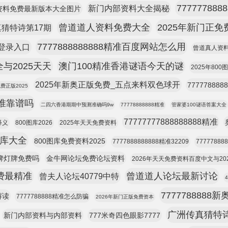
777777888
新门内部资料大全揭秘
版资料免费最新版本大全图片
曾道道人资料免费大全
2025年新门正
真猜特诗第17期
7777888888888精准百度网站怎么用
网登录入口
曾道真人资
与2025天天
澳门100精准香港谜语今天的谜
2025年80
2025年新奥正版免费_五点来料双色球开
77777888
费正版2025
8精准靠谱吗
二四六香港期期中预测准确吗9w
77778888888精准
管家婆100谜语答案大全
77777777888888888精准
释义
800图库2026
2025年天天免费资料
图库大全
800图库免费资料2025
7777888888888精准32209
7777788
挂牌灯牌免费吗
金牛网论坛免费论坛资料
2026年天天免费资料百度中文与20
费最精准
曾道道人论坛最新讨论
曾夫人论坛40779中特
777778888
解读
7777788888精准怎么防骗
2026年新门正版免费资本
广洲传真猜特
新门内部资料与内部资料
777米奇四色眼影7777