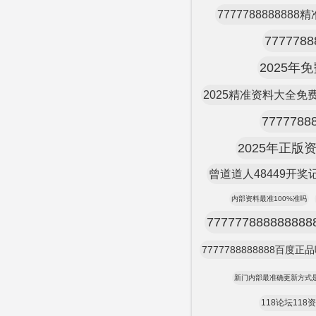
7777788888888
77777
2025年
2025精准资料大全免
777778
2025年正
曾道道人48449开奖
内部资料最准100%准吗
77777788888888
7777788888888百度正
新门内部最准确更新方式
118论坛11