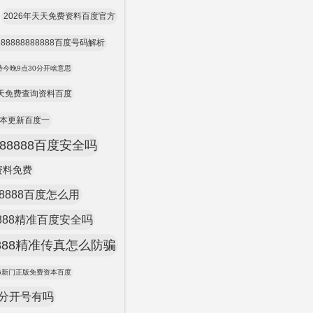
2026年天天免费资料百度官方
7888888888888百度号码解析
特今晚9点30分开啥意思
天天免费查询资料百度
资本更新百度一
8888888百度安全吗
资料免费
888888百度怎么用
88888精准百度安全吗
78888精准传真怎么防骗
26新门正版免费资本百度
0分开号有吗